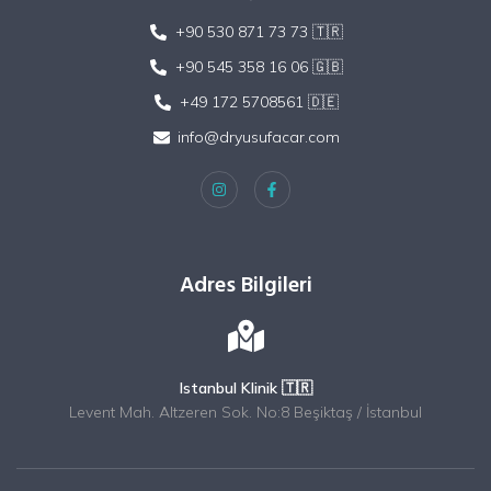
+90 530 871 73 73 🇹🇷
+90 545 358 16 06 🇬🇧
+49 172 5708561 🇩🇪
info@dryusufacar.com
Adres Bilgileri
Istanbul Klinik 🇹🇷
Levent Mah. Altzeren Sok. No:8 Beşiktaş / İstanbul